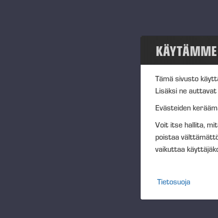
os
Yh
lu
et
KÄYTÄMME 
Sa
Va
Tämä sivusto käytt
Va
Lisäksi ne auttava
me
Evästeiden keräämää
Va
Voit itse hallita, m
yri
poistaa välttämätt
os
vaikuttaa käyttäjä
kan
ka
tal
Tietosuoja
Va
30