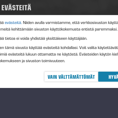
tuutuksen ehdotetaan olevan voimassa seuraavaan varsinaiseen yhti
EVÄSTEITÄ
tenkin 30.6.2016 saakka. Aikaisemmat valtuutukset peruutetaan.
iön hallituksen valtuuttaminen päättämään osakeanneista luovuttam
ää
evästeitä.
Niiden avulla varmistamme, että verkkosivuston käyttö
iökokous valtuutti hallituksen päättämään yhtiön hallussa olevien omi
t meitä kehittämään sivuston käyttökokemusta entistä paremmaksi.
o maksua vastaan tai maksutta siten, että valtuutuksen perusteella a
ntään 250.000 osaketta. Sanottu enimmäismäärä vastaa noin 0,89 pros
 tietoa ei voida yhdistää yksittäiseen käyttäjään.
kkeista ja äänistä.
iten tämä sivusto käyttää evästeitä kohdallasi. Voit valita käytettävä
tuutus sisältää hallituksen oikeuden päättää kaikista muista osakeanni
ömiä evästeitä lukuun ottamatta ne käytöstä. Evästeiden käytön kie
en myös oikeuden antaa osakkeita suunnatusti, osakkeenomistajien me
kokemukseen ja sivuston toimivuuteen.
detyin ehdoin.
tuutusta esitetään käytettäväksi yhtiön kasvustrategian tukemiseksi yh
VAIN VÄLTTÄMÄTTÖMÄT
HYVÄ
tyshankinnoissa tai muissa järjestelyissä. Lisäksi osakkeita saadaan anta
kkeenomistajille, myydä julkisessa kaupankäynnissä tai käyttää henkil
tuutuksen ehdotetaan olevan voimassa seuraavaan varsinaiseen yhti
tenkin 30.6.2016 saakka. Aikaisemmat valtuutukset peruutetaan.
kilöstön voittopalkkio