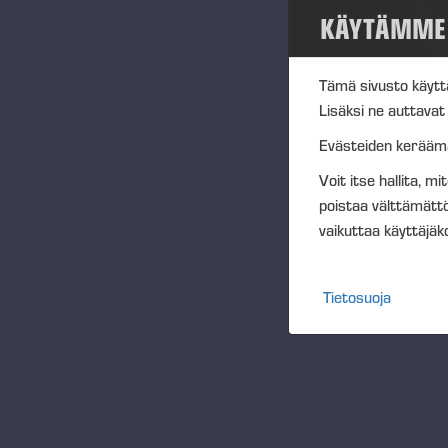
Val
KÄYTÄMME 
kui
2013
Yht
2012
Tämä sivusto käytt
Yht
Lisäksi ne auttava
jok
Media
eni
Evästeiden keräämää
osa
Voit itse hallita, m
Hankkeet
Val
poistaa välttämätt
sit
vaikuttaa käyttäjä
Tapahtumat
sää
Val
Yhteisö
Tietosuoja
yri
osa
Ponsse Collection
Val
Dealers wanted
kui
Hen