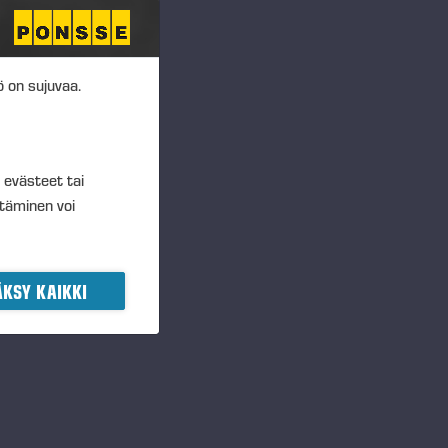
ökokoukseen saakka, enintään
alla omia osakkeita
 on sujuvaa.
en osakkeiden luovuttamisesta
nnettavien osakkeiden määrä on
enttia yhtiön kaikista
t evästeet tai
n ehdoista. Valtuutus sisältää
ltäminen voi
rkintäoikeudesta poiketen laissa
tiön mahdollisesti tekemissä
KSY KAIKKI
a yhtiön nykyisille
östön kannustusjärjestelmissä.
ökokoukseen saakka, enintään