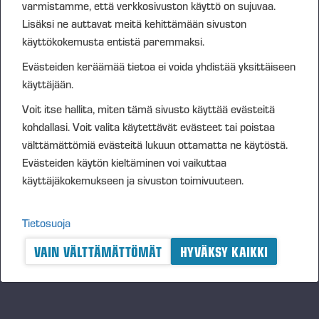
varmistamme, että verkkosivuston käyttö on sujuvaa.
yhtiön liiketulos, ulkoisen vertailuryhmän vastaava
Lisäksi ne auttavat meitä kehittämään sivuston
palkitseminen ja mahdolliset muutokset vastuissa.
käyttökokemusta entistä paremmaksi.
b) Lyhyen aikavälin tulospalkkio
Evästeiden keräämää tietoa ei voida yhdistää yksittäiseen
Lyhyen aikavälin tulospalkkion tarkoituksena on kannustaa ja
käyttäjään.
palkita vuotuisten liiketoimintastrategian mukaisten
Voit itse hallita, miten tämä sivusto käyttää evästeitä
tavoitteiden saavuttamisesta sekä kertaluonteisesti
kohdallasi. Voit valita käytettävät evästeet tai poistaa
mahdollisesti muusta erityisen hyvästä suoriutumisesta.
välttämättömiä evästeitä lukuun ottamatta ne käytöstä.
Evästeiden käytön kieltäminen voi vaikuttaa
Hallitus määrittää vuosittain toimitusjohtajalle
käyttäjäkokemukseen ja sivuston toimivuuteen.
suoritusmittarit sekä niiden painoarvot ja tavoitteet
varmistaakseen, että ne tukevat Ponssen
liiketoimintastrategian toteuttamista. Niihin voi sisältyä
Tietosuoja
taloudellisia (esimerkiksi kasvu ja kannattavuus) ja
VAIN VÄLTTÄMÄTTÖMÄT
HYVÄKSY KAIKKI
strategisia tavoitteita (esimerkiksi vastuullisuuteen ja
asiakastyytyväisyyteen liittyvät tavoitteet tai yhteisiä
johtoryhmä- tai yksilökohtaisia tavoitteita). Merkittävä osa
palkkiosta pohjautuu taloudellisiin ja myös vastuullisuuteen