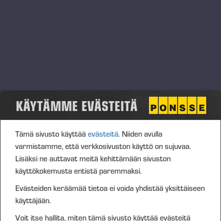
AUTOMATISOITU VARASTO
TEHOSTAA MATERIAALIVIRTAA
KÄYTÄMME EVÄSTEITÄ
Tämä sivusto käyttää
evästeitä.
Niiden avulla
varmistamme, että verkkosivuston käyttö on sujuvaa.
Lisäksi ne auttavat meitä kehittämään sivuston
käyttökokemusta entistä paremmaksi.
Evästeiden keräämää tietoa ei voida yhdistää yksittäiseen
Tuotannon erityispiirteet ja tuotteiden vahva asiakasvariointi
käyttäjään.
vaativat paljon tehoa ja tarkkuutta myös
Voit itse hallita, miten tämä sivusto käyttää evästeitä
materiaalilogistiikalta. Sisälogistiikkatoiminnot uudistettiin