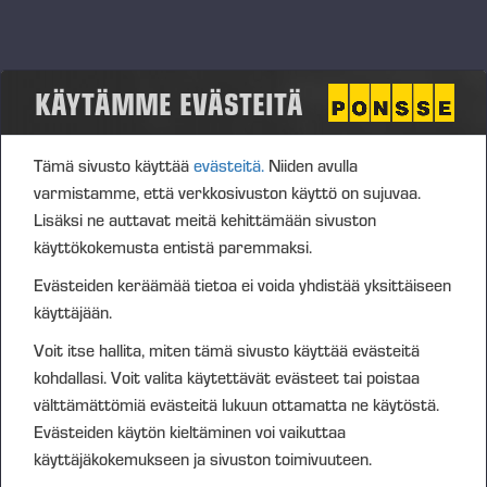
Olemme toisillemme läsnä ja tuemme toistemme
onnistumista
Pyydämme ja annamme tukea
KÄYTÄMME EVÄSTEITÄ
Teemme asiakkaalle
Tämä sivusto käyttää
evästeitä.
Niiden avulla
Tunnemme asiakkaamme ja heidän liiketoimintansa
varmistamme, että verkkosivuston käyttö on sujuvaa.
Tiedämme miten työmme vaikuttaa asiakkaaseen
Lisäksi ne auttavat meitä kehittämään sivuston
Teemme päätöksiä rohkeasti, ymmärtäen niiden merkityksen
käyttökokemusta entistä paremmaksi.
Teemme parhaamme – joka päivä
Evästeiden keräämää tietoa ei voida yhdistää yksittäiseen
Olemme sanamme mittaisia
käyttäjään.
Pidämme lupauksemme
Voit itse hallita, miten tämä sivusto käyttää evästeitä
kohdallasi. Voit valita käytettävät evästeet tai poistaa
Keskustelemme avoimesti ja rakentavasti, myös haastavissa
välttämättömiä evästeitä lukuun ottamatta ne käytöstä.
tilanteissa
Evästeiden käytön kieltäminen voi vaikuttaa
Kannamme vastuun yhdessä ja yksilöinä
käyttäjäkokemukseen ja sivuston toimivuuteen.
Perustamme päätökset tosiasioihin, olemme realistisia ja