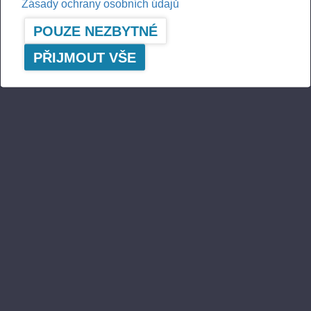
Zásady ochrany osobních údajů
POUZE NEZBYTNÉ
PŘIJMOUT VŠE
A logger's best friend
Aktuální informace o společnosti Ponsse
ODEBÍRAT
Sledujte nás