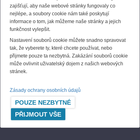
Vedle systémů řízení usměrňují zavádění zásad
zajišťují, aby naše webové stránky fungovaly co
udržitelného rozvoje a odpovědného vedení také poslání,
nejlépe, a soubory cookie nám také poskytují
vize a hodnoty společnosti. Naše provozy splňují normy
informace o tom, jak můžeme naše stránky a jejich
ISO 9001 (řízení kvality), ISO 14001 (řízení ochrany
funkčnost vylepšit.
životního prostředí) a ISO 45001 (řízení bezpečnosti a
Nastavení souborů cookie můžete snadno spravovat
ochrany zdraví při práci).
tak, že vyberete ty, které chcete používat, nebo
Technologická společnost Ponsse Epec Oy je držitelem
přijmete pouze ta nezbytná. Zakázání souborů cookie
certifikátů ISO 27001 (řízení zabezpečení informací), ISO
může ovlivnit uživatelský dojem z našich webových
9001, ISO 14001 a ISO 45001. Výrobní závod Epec je
stránek.
certifikován certifikační společností TÜV SÜD podle
certifikátů funkční bezpečnosti EN ISO 13849, IEC 61508 a
Zásady ochrany osobních údajů
EN IEC 62061. Bezpečnostní komponenty certifikované
POUZE NEZBYTNÉ
podle funkční bezpečnosti lze použít k výrobě
bezpečnostních funkcí, které splňují požadavky norem pro
PŘIJMOUT VŠE
bezpečnostní produkty navržené a vyrobené společností
Epec.
Společnost Ponsse Uruguay S.A., která je součástí