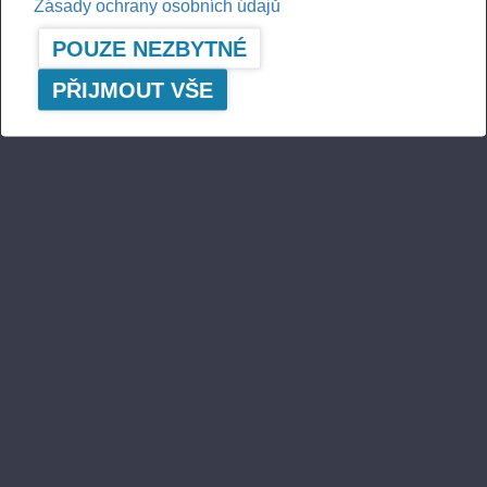
Zásady ochrany osobních údajů
POUZE NEZBYTNÉ
PŘIJMOUT VŠE
A logger's best friend
Aktuální informace o společnosti Ponsse
ODEBÍRAT
Sledujte nás