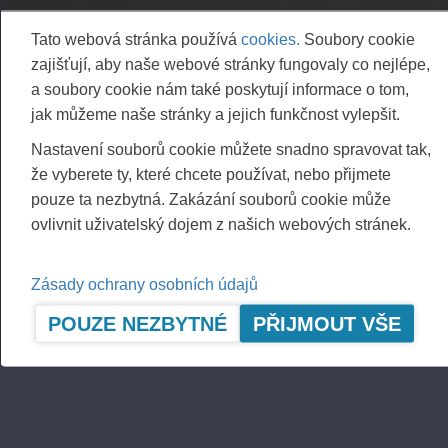
Vieremä June 4th, 2025
Tato webová stránka používá
cookies.
Soubory cookie
PONSSE OYJ
zajišťují, aby naše webové stránky fungovaly co nejlépe,
a soubory cookie nám také poskytují informace o tom,
FURTHER INFORMATION
jak můžeme naše stránky a jejich funkčnost vylepšit.
CFO Petri Härkönen, tel. +358 50 409 8362
Nastavení souborů cookie můžete snadno spravovat tak,
DISTRIBUTION
že vyberete ty, které chcete používat, nebo přijmete
NASDAQ Helsinki Ltd
pouze ta nezbytná. Zakázání souborů cookie může
Principal media
ovlivnit uživatelský dojem z našich webových stránek.
www.ponsse.com
Ponsse Plc is a company specialising in the
Zásady ochrany osobních údajů
sales, manufacture, servicing and technology of
POUZE NEZBYTNÉ
PŘIJMOUT VŠE
cut-to-length method forest machines and is
driven by genuine interest in its customers and
their business. Ponsse develops and
manufactures sustainable and innovative
harvesting solutions based on customers’ needs.