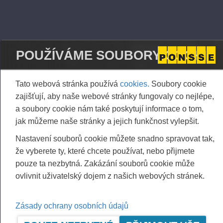
Aggregated transactions
(1): Volume: 113 Volume weighted average price:
0.00 EUR
POUŽÍVÁME SOUBORY COOKIE
Tato webová stránka používá
cookies.
Soubory cookie
Vieremä October 25, 2024
zajišťují, aby naše webové stránky fungovaly co nejlépe,
a soubory cookie nám také poskytují informace o tom,
PONSSE OYJ
jak můžeme naše stránky a jejich funkčnost vylepšit.
FURTHER INFORMATION
Nastavení souborů cookie můžete snadno spravovat tak,
CFO Petri Härkönen, tel. +358 50
409 8362
že vyberete ty, které chcete používat, nebo přijmete
pouze ta nezbytná. Zakázání souborů cookie může
ovlivnit uživatelský dojem z našich webových stránek.
DISTRIBUTION
NASDAQ Helsinki Ltd
Zásady ochrany osobních údajů
Principal media
www.ponsse.com