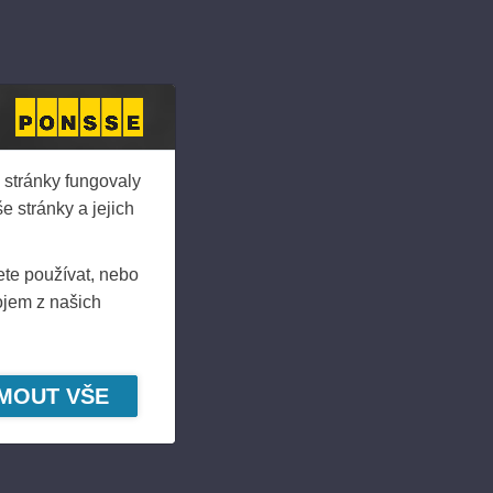
eeting that a dividend of
 at a later date.
 stránky fungovaly
 stránky a jejich
ete používat, nebo
ojem z našich
JMOUT VŠE
and technology of cut-to-