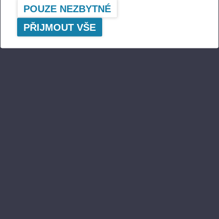
POUZE NEZBYTNÉ
Ponsse Wind Screen Cleaner -
63300,0074337 - 63300][4][fi-
PŘIJMOUT VŠE
FI].pdf