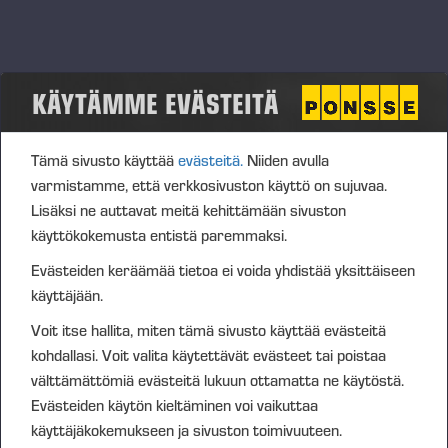
Syyskuu, 2026
KÄYTÄMME EVÄSTEITÄ
FinnMETKO 2026, Jämsä
03.09.2026
Jämsä, Finland
Tämä sivusto käyttää
evästeitä.
Niiden avulla
varmistamme, että verkkosivuston käyttö on sujuvaa.
Lisäksi ne auttavat meitä kehittämään sivuston
käyttökokemusta entistä paremmaksi.
Evästeiden keräämää tietoa ei voida yhdistää yksittäiseen
käyttäjään.
Voit itse hallita, miten tämä sivusto käyttää evästeitä
kohdallasi. Voit valita käytettävät evästeet tai poistaa
välttämättömiä evästeitä lukuun ottamatta ne käytöstä.
Evästeiden käytön kieltäminen voi vaikuttaa
käyttäjäkokemukseen ja sivuston toimivuuteen.