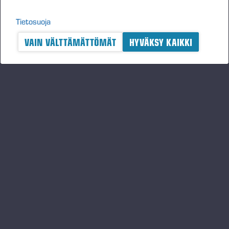
Tietosuoja
VAIN VÄLTTÄMÄTTÖMÄT
HYVÄKSY KAIKKI
A logger's best friend
Pysy ajantasalla Ponssesta
TILAA
Seuraa meitä