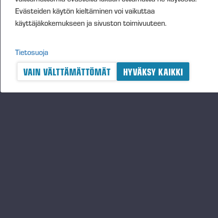
Evästeiden käytön kieltäminen voi vaikuttaa
käyttäjäkokemukseen ja sivuston toimivuuteen.
Tietosuoja
VAIN VÄLTTÄMÄTTÖMÄT
HYVÄKSY KAIKKI
A logger's best friend
Pysy ajantasalla Ponssesta
TILAA
Seuraa meitä