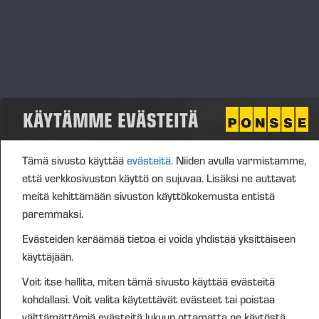
Aloitus
05.10.2025
Lopetus
06.10.2025
Tapahtumatyyppi
Paikka
KÄYTÄMME EVÄSTEITÄ
Ishinomaki, Miyagi Prefecture, Japan
Kuvaus
Tämä sivusto käyttää
evästeitä.
Niiden avulla varmistamme,
Ponsse 55th anniversary celebration will be held the 4th of
että verkkosivuston käyttö on sujuvaa. Lisäksi ne auttavat
October.
meitä kehittämään sivuston käyttökokemusta entistä
paremmaksi.
Evästeiden keräämää tietoa ei voida yhdistää yksittäiseen
käyttäjään.
Julkaistut 20.2.2025
Voit itse hallita, miten tämä sivusto käyttää evästeitä
kohdallasi. Voit valita käytettävät evästeet tai poistaa
välttämättömiä evästeitä lukuun ottamatta ne käytöstä.