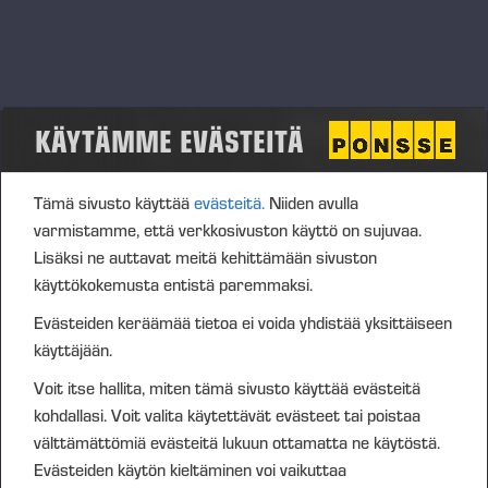
Sisältö, joissa tagi
Cision
.
KÄYTÄMME EVÄSTEITÄ
Tämä sivusto käyttää
evästeitä.
Niiden avulla
varmistamme, että verkkosivuston käyttö on sujuvaa.
Lisäksi ne auttavat meitä kehittämään sivuston
käyttökokemusta entistä paremmaksi.
Evästeiden keräämää tietoa ei voida yhdistää yksittäiseen
Ponsse on sijoittajien mielestä
käyttäjään.
hyvämaineinen pörssiyhtiö
Voit itse hallita, miten tämä sivusto käyttää evästeitä
kohdallasi. Voit valita käytettävät evästeet tai poistaa
välttämättömiä evästeitä lukuun ottamatta ne käytöstä.
Edellinen
Seuraava
Evästeiden käytön kieltäminen voi vaikuttaa