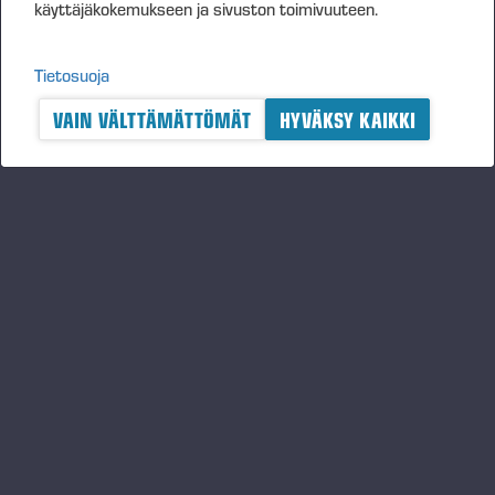
käyttäjäkokemukseen ja sivuston toimivuuteen.
Tietosuoja
VAIN VÄLTTÄMÄTTÖMÄT
HYVÄKSY KAIKKI
A logger's best friend
Pysy ajantasalla Ponssesta
TILAA
Seuraa meitä