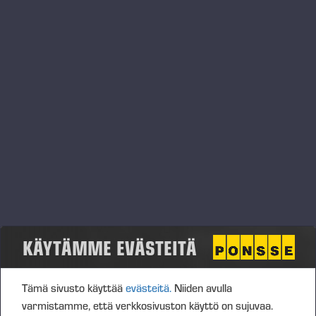
Avainhenkilöiden suoriteperusteisen
lisäosakejärjestelmän ansaintajaksolla 2025-2027
palkkiot perustuvat konsernin liikevoittoon,
liikevaihtoon, henkilöstötyytyväisyyteen ja
tapaturmataajuuteen.
Ansaintajakson ehdollinen palkkio maksetaan
sijoitusosakkeiden hankinnan ja palkkion
vahvistamisen jälkeen niin pian kuin käytännössä
mahdollista. Ehdollisena palkkiona saatuja osakkeita
ei saa luovuttaa sitouttamisjakson aikana, joka
päättyy 31.12.2027. Suoriteperusteinen palkkio
maksetaan toukokuun 2028 loppuun mennessä.
KÄYTÄMME EVÄSTEITÄ
Ansaintajaksolta 2025-2027 maksettavat palkkiot
ovat arviolta yhteensä enintään 60 000 Ponsse
Tämä sivusto käyttää
evästeitä.
Niiden avulla
Oyj:n osaketta (nettopalkkio). Lisäksi yhtiö maksaa
varmistamme, että verkkosivuston käyttö on sujuvaa.
palkkiosta osallistujille aiheutuvat verot ja