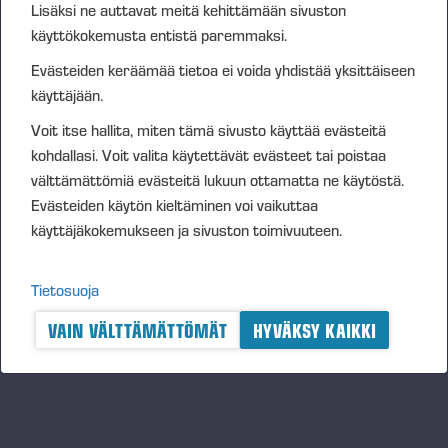
Lisäksi ne auttavat meitä kehittämään sivuston
lakisääteiset sosiaalivakuutusmaksut palkkion
käyttökokemusta entistä paremmaksi.
maksun yhteydessä. Arvioon sisältyy vuonna 2025
Evästeiden keräämää tietoa ei voida yhdistää yksittäiseen
maksettavat ehdolliset palkkiot.
käyttäjään.
Kohderyhmään kuuluu noin 160 avainhenkilöä,
Voit itse hallita, miten tämä sivusto käyttää evästeitä
mukaan lukien konsernin johtoryhmän jäsenet lukuun
kohdallasi. Voit valita käytettävät evästeet tai poistaa
ottamatta toimitusjohtajaa.
välttämättömiä evästeitä lukuun ottamatta ne käytöstä.
Vieremällä 25.4.2025
Evästeiden käytön kieltäminen voi vaikuttaa
käyttäjäkokemukseen ja sivuston toimivuuteen.
PONSSE OYJ
Tietosuoja
Hallitus
VAIN VÄLTTÄMÄTTÖMÄT
HYVÄKSY KAIKKI
LISÄTIETOJA
Jarmo Vidgrén, hallituksen puheenjohtaja, puh. 040
519 1486