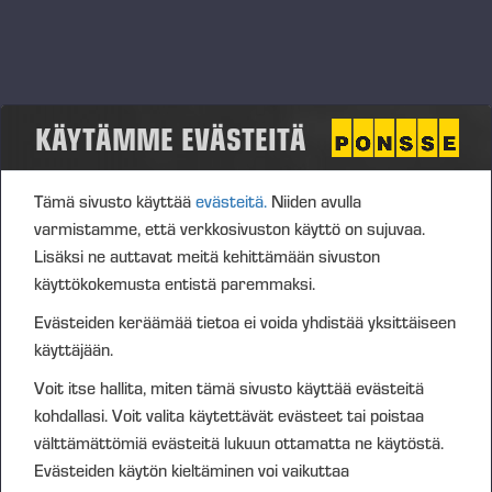
Kyse on tuotannon sopeuttamisesta lomautuksilla
erillisen suunnitelman mukaan alkaen tammikuusta
2026 sekä toimihenkilöiden ja ylempien
toimihenkilöiden lomautusten osalta varautumisesta
KÄYTÄMME EVÄSTEITÄ
vuodelle 2026. Tarkempia suunnitelmia tehdään
tilanteen mukaisesti.
Tämä sivusto käyttää
evästeitä.
Niiden avulla
Pidämme huolta, että palvelemme asiakkaitamme
varmistamme, että verkkosivuston käyttö on sujuvaa.
kaikissa tilanteissa normaalisti.
Lisäksi ne auttavat meitä kehittämään sivuston
käyttökokemusta entistä paremmaksi.
LISÄTIETOJA MEDIALLE
Toimitusjohtaja Juho Nummela, Ponsse Oyj, puh.
Evästeiden keräämää tietoa ei voida yhdistää yksittäiseen
0400 495 690
käyttäjään.
Ponsse Oyj on tavaralajimenetelmän metsäkoneiden
Voit itse hallita, miten tämä sivusto käyttää evästeitä
myyntiin, tuotantoon, huoltoon ja teknologiaan
kohdallasi. Voit valita käytettävät evästeet tai poistaa
erikoistunut yritys, jonka toimintaa ohjaa aito
välttämättömiä evästeitä lukuun ottamatta ne käytöstä.
Evästeiden käytön kieltäminen voi vaikuttaa
kiinnostus asiakasta ja tämän liiketoimintaa kohtaan.