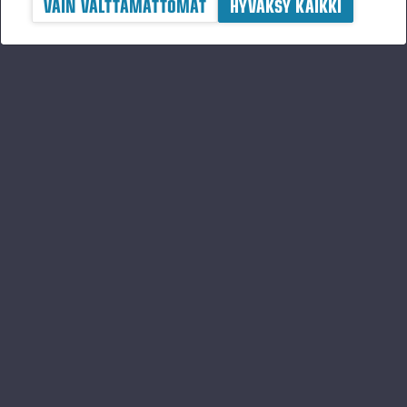
VAIN VÄLTTÄMÄTTÖMÄT
HYVÄKSY KAIKKI
MUUT TUOTTEET