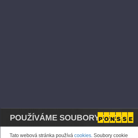
Transaction date: 2026-05-27
Venue not applicable
Instrument type: SHARE
ISIN: FI0009005078
Nature of the transaction: RECEIPT OF A
SHARE-BASED INCENTIVE
Transaction details
(1): Volume: 44 Unit price: 0.00 EUR
Aggregated transactions
(1): Volume: 44 Volume weighted average price:
0.00 EUR
POUŽÍVÁME SOUBORY COOKIE
Vieremä June 1st, 2026
PONSSE OYJ
Tato webová stránka používá
cookies.
Soubory cookie