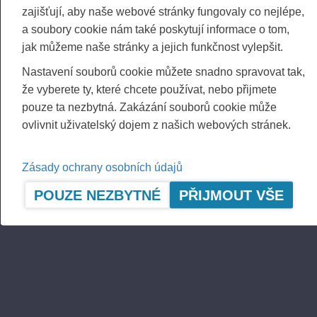
FURTHER INFORMATION
zajišťují, aby naše webové stránky fungovaly co nejlépe,
CFO Petri Härkönen, tel. +358 50 409 8362
a soubory cookie nám také poskytují informace o tom,
jak můžeme naše stránky a jejich funkčnost vylepšit.
DISTRIBUTION
NASDAQ Helsinki Ltd
Nastavení souborů cookie můžete snadno spravovat tak,
Principal media
že vyberete ty, které chcete používat, nebo přijmete
pouze ta nezbytná. Zakázání souborů cookie může
www.ponsse.com
ovlivnit uživatelský dojem z našich webových stránek.
Ponsse Plc is a company specialising in the
sales, manufacture, servicing and technology of
Zásady ochrany osobních údajů
cut-to-length method forest machines and is
driven by genuine interest in its customers and
POUZE NEZBYTNÉ
PŘIJMOUT VŠE
their business. Ponsse develops and
manufactures sustainable and innovative
harvesting solutions based on customers’ needs.
The company was established by forest machine
entrepreneur Einari Vidgrén in 1970, and it has
been a leader in timber harvesting solutions