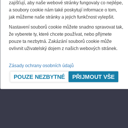
FURTHER INFORMATION
zajišťují, aby naše webové stránky fungovaly co nejlépe,
CFO Petri Härkönen, tel. +358 50 409 8362
a soubory cookie nám také poskytují informace o tom,
jak můžeme naše stránky a jejich funkčnost vylepšit.
DISTRIBUTION
NASDAQ Helsinki
Nastavení souborů cookie můžete snadno spravovat tak,
Ltd Principal media
že vyberete ty, které chcete používat, nebo přijmete
www.ponsse.com
pouze ta nezbytná. Zakázání souborů cookie může
ovlivnit uživatelský dojem z našich webových stránek.
Ponsse Plc is a company specialising in the
sales, manufacture, servicing and technology of
cut-to-length method forest machines and is
Zásady ochrany osobních údajů
driven by genuine interest in its customers and
POUZE NEZBYTNÉ
PŘIJMOUT VŠE
their business. Ponsse develops and
manufactures sustainable and innovative
harvesting solutions based on customers’ needs.
The company was established by forest machine
entrepreneur Einari Vidgrén in 1970, and it has
been a leader in timber harvesting solutions
based on the cut-to-length method ever since.