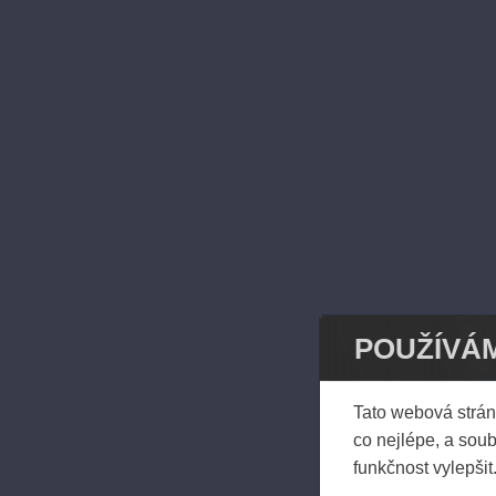
POUŽÍVÁ
Tato webová strá
co nejlépe, a sou
funkčnost vylepšit