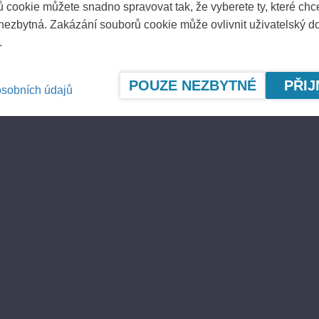
Exchange Release – Half-year
 cookie můžete snadno spravovat tak, že vyberete ty, které chc
AM (EEST)
 nezbytná. Zakázání souborů cookie může ovlivnit uživatelský d
.
The Board of Directors
POUZE NEZBYTNÉ
PŘI
osobních údajů
on New Performance Pe
based Incentive Plans
STOCK EXCHANGE RELEAS
Ponsse's Interim Report
March 2025
STOCK EXCHANGE RELEAS