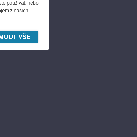
 Report 12.8.2025 at 9.00
ete používat, nebo
ojem z našich
 of Ponsse Decided
JMOUT VŠE
riods of Share-
E
 for 1 January - 31
E