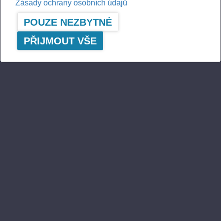
Zásady ochrany osobních údajů
POUZE NEZBYTNÉ
PŘIJMOUT VŠE
A logger's best friend
Aktuální informace o společnosti Ponsse
ODEBÍRAT
Sledujte nás