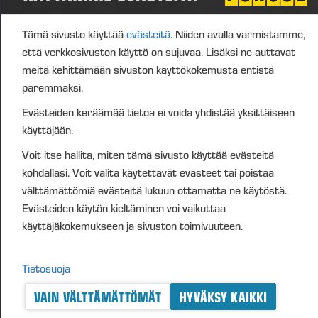
yhtiön liiketoimintaan kuuluvien järjestelyjen
rahoittamiseksi tai toteuttamiseksi, käytettäväksi
Tämä sivusto käyttää
evästeitä.
Niiden avulla varmistamme,
yhtiön kannustinjärjestelmissä tai muutoin edelleen
että verkkosivuston käyttö on sujuvaa. Lisäksi ne auttavat
luovutettavaksi, pidettäväksi tai mitätöitäväksi.
meitä kehittämään sivuston käyttökokemusta entistä
Päätöstä yhtiön omien osakkeiden hankkimisesta ei
paremmaksi.
valtuutuksen nojalla saa tehdä siten, että yhtiöllä ja
Evästeiden keräämää tietoa ei voida yhdistää yksittäiseen
sen tytäryhteisöillä hallussaan olevien omien
käyttäjään.
osakkeiden yhteenlaskettu määrä olisi yli 10
Voit itse hallita, miten tämä sivusto käyttää evästeitä
prosenttia kaikista osakkeista. Valtuutus kumoaa
kohdallasi. Voit valita käytettävät evästeet tai poistaa
aikaisemman varsinaisen yhtiökokouksen 8.4.2025
välttämättömiä evästeitä lukuun ottamatta ne käytöstä.
hallitukselle antaman valtuutuksen, ja on voimassa
Evästeiden käytön kieltäminen voi vaikuttaa
seuraavan varsinaisen yhtiökokouksen päättymiseen
käyttäjäkokemukseen ja sivuston toimivuuteen.
saakka, kuitenkin enintään 30.6.2027 saakka.
Hallituksen valtuuttaminen päättämään
Tietosuoja
osakeannista sekä optio-oikeuksien ja muiden
VAIN VÄLTTÄMÄTTÖMÄT
HYVÄKSY KAIKKI
osakkeisiin oikeuttavien erityisten oikeuksien
antamisesta