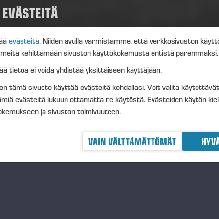
NSSE OYJ
EVÄSTEITÄ
ho Nummela
mitusjohtaja
ää
evästeitä.
Niiden avulla varmistamme, että verkkosivuston käyttö
t meitä kehittämään sivuston käyttökokemusta entistä paremmaksi.
SÄTIETOJA
 tietoa ei voida yhdistää yksittäiseen käyttäjään.
imitusjohtaja Juho Nummela, puh. 0400 495 690
iten tämä sivusto käyttää evästeitä kohdallasi. Voit valita käytettävä
KELU
ömiä evästeitä lukuun ottamatta ne käytöstä. Evästeiden käytön kie
SDAQ Helsinki Oy
kokemukseen ja sivuston toimivuuteen.
skeiset tiedotusvälineet
w.ponsse.com
VAIN VÄLTTÄMÄTTÖMÄT
HYVÄ
nsse Oyj on tavaralajimenetelmän metsäkoneiden myyntiin, tuo
nologiaan erikoistunut yritys, jonka toimintaa ohjaa aito kiinn
ketoimintaa kohtaan. Yhtiö kehittää ja valmistaa kestävän kehit
unkorjuuratkaisuja asiakastarpeiden mukaisesti.
säkoneyrittäjä Einari Vidgrén perusti yhtiön vuonna 1970, ja y
lut tavaralajimenetelmään perustuvien puunkorjuuratkaisujen e