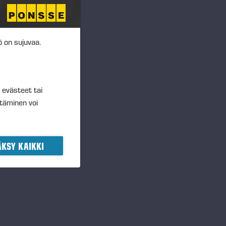
 on sujuvaa.
t evästeet tai
ltäminen voi
KSY KAIKKI
tantoon, huoltoon ja
ostus asiakasta ja tämän
yksen mukaisia, innovatiivisia
htiö on koko historiansa ajan
delläkävijä. Ponssen