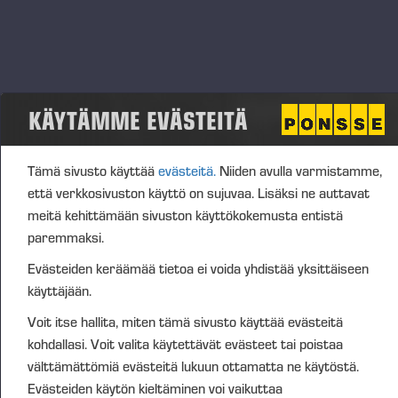
always carried out by Ponsse's trained E
ngineers
.
We continuously train our staff to keep the quality of
maintenance at an excellent level. During a Ponsse
maintenance, our engineers only use high-quality
original parts, lubricants and filters.
KÄYTÄMME EVÄSTEITÄ
Ponsse’s maintenance contracts give customers
the freedom to outsource scheduled maintenance
Tämä sivusto käyttää
evästeitä.
Niiden avulla varmistamme,
directly to Ponsse. They’re available for both new and
että verkkosivuston käyttö on sujuvaa. Lisäksi ne auttavat
used forest machines. Customised service
meitä kehittämään sivuston käyttökokemusta entistä
agreements ensure customers receive the right
paremmaksi.
level of maintenance, hours, and content. The
Evästeiden keräämää tietoa ei voida yhdistää yksittäiseen
maintenance program includes a scheduled
käyttäjään.
maintenance plan for the customer and the
machine. Around this, customers can choose
Voit itse hallita, miten tämä sivusto käyttää evästeitä
various preventive maintenance measures and
kohdallasi. Voit valita käytettävät evästeet tai poistaa
additional services, depending on the forest machine
välttämättömiä evästeitä lukuun ottamatta ne käytöstä.
and operating environment.
Evästeiden käytön kieltäminen voi vaikuttaa