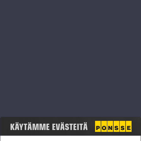
Yrityksen nimi
*
Sähköposti
Matkapuhelin
*
Postinumero
*
*Tiedot vaaditaan lomakkeen lähettämiseksi. Lähettämällä
lomakkeen hyväksyt
tietosuojaselosteen
.
Lähetä
KÄYTÄMME EVÄSTEITÄ