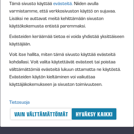
OTA YHTEYTTÄ ALUEEN PONSSE-
Tämä sivusto käyttää
evästeitä.
Niiden avulla
MYYJÄÄSI
varmistamme, että verkkosivuston käyttö on sujuvaa.
Lisäksi ne auttavat meitä kehittämään sivuston
Rovaniemi
käyttökokemusta entistä paremmaksi.
Keijo Blomster
Evästeiden keräämää tietoa ei voida yhdistää yksittäiseen
+358 40 660 9068
käyttäjään.
keijo.blomster@ponsse.com
Voit itse hallita, miten tämä sivusto käyttää evästeitä
kohdallasi. Voit valita käytettävät evästeet tai poistaa
Oulu
välttämättömiä evästeitä lukuun ottamatta ne käytöstä.
Marko Rahikkala
Evästeiden käytön kieltäminen voi vaikuttaa
+358 40 542 1735
käyttäjäkokemukseen ja sivuston toimivuuteen.
marko.rahikkala@ponsse.com
Tietosuoja
Iisalmi
VAIN VÄLTTÄMÄTTÖMÄT
HYVÄKSY KAIKKI
Kalle Virtala
+358 40 661 7100
kalle.virtala@ponsse.com