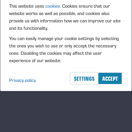
marko.rahikkala@ponsse.com
This website uses
cookies.
Cookies ensure that our
website works as well as possible, and cookies also
Iisalmi
provide us with information how we can improve our site
and its functionality.
Risto Suorsa
Gsm.
+358 40 565 3933
You can easily manage your cookie settings by selecting
risto.suorsa@ponsse.com
the ones you wish to use or only accept the necessary
ones. Disabling the cookies may affect the user
Seinäjoki
experience of our website.
Juha Valkealahti
Gsm.
+358 40 095 7341
juha.valkealahti@ponsse.com
SETTINGS
ACCEPT
Privacy policy
Joensuu / Kuopio
Asko Heikkinen
Gsm.
+358 40 593 6366
asko.heikkinen@ponsse.com
Jyväskylä