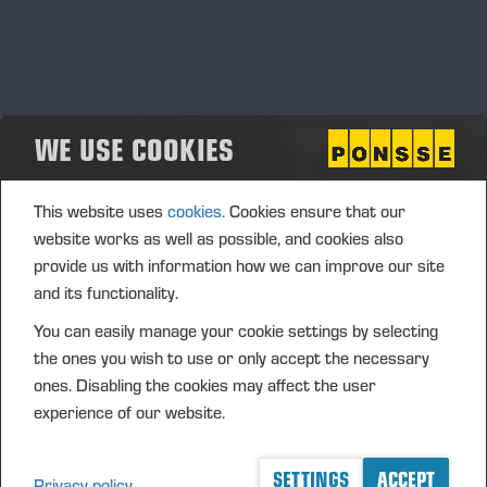
Teile erfüllen alle Qualitätsanforderungen von Ponsse.
Zusätzlich zum eigenen Zubehör bietet Ponsse eine breite
Auswahl hochwertiger Produkte von bekannten Herstellern
an. Die Werkzeuge sind zur Wartung von PONSSE
Forstmaschinen entwickelt.
WE USE COOKIES
This website uses
cookies.
Cookies ensure that our
LOGGER’S steht
website works as well as possible, and cookies also
für
provide us with information how we can improve our site
erschwingliche
and its functionality.
Verschleißteile
You can easily manage your cookie settings by selecting
und Zubehör
the ones you wish to use or only accept the necessary
hoher Qualität.
ones. Disabling the cookies may affect the user
Die LOGGER’S-
experience of our website.
404-Kettensägen sind aus Stahllegierungen höchster
Qualität hergestellt. Dank ihrer verchromten Ausführung
SETTINGS
ACCEPT
sind sie lange haltbar. Die LOGGER’S-Harvester-Kette
Privacy policy