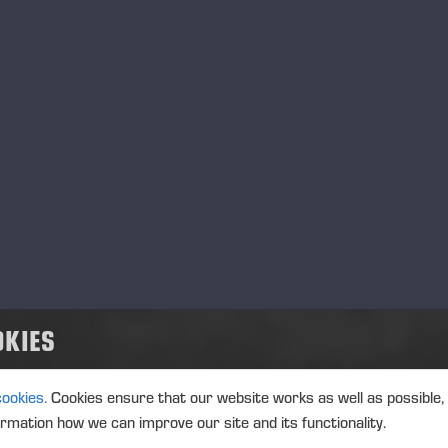
otaren PONSSE Wisent erbjuder lastkapacitet, smidighet och p
verkningsplatser. Den utmärkta viktfördelningen och geomet
t enkelt att transportera stammar även på gallringsplatser m
d.
år nya PONSSE Elk är speciellt bra i gallring med varierande
nga avstånd. Den är dessutom effektiv och en smidig skotar
tkapacitet i förhållande till maskinens vikt”, förklarar Carl-H
nya skotarna har en stor hytt, stora fönster och tunna fönste
lket ger utmärkt sikt åt alla håll. Hytten kan också utrusta
OKIES
fektivt minskar svängningar och stötar som riktas mot förare
cookies.
Cookies ensure that our website works as well as possible,
NSSE Active Cabin är ett hyttdämpningssystem som förbättr
ormation how we can improve our site and its functionality.
aste tillskottet i utbudet av tillvalsutrustning för både PON