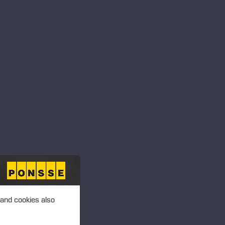
roduktivitet på olika
rin hos PONSSE Wisent gör
ed tätt stående och böjda
 förhållanden och även med
e som har utmärkt
enrik Hammar.
rstolpar,
s med PONSSE Seat, som
n under arbetsdagen.
 and cookies also
ar körkomforten. Det är det
SSE Elk och Wisent. På