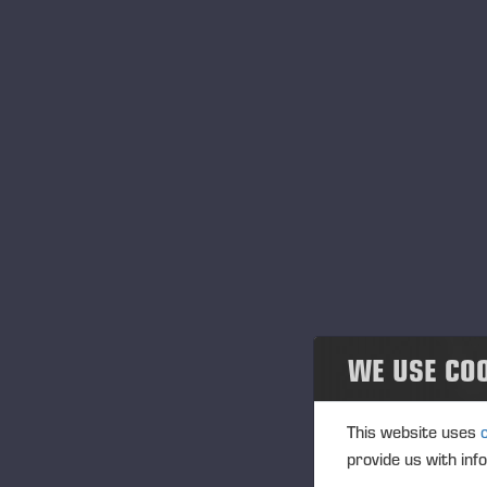
Sk
av
de
trä
”V
lå
las
De 
vi
WE USE CO
ef
This website uses
PO
provide us with inf
sen