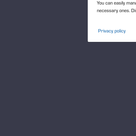
You can easily mana
oj
necessary ones. Dis
sy
Privacy policy
PO
Ju
ka
be
min
PO
eAr
PO
PO