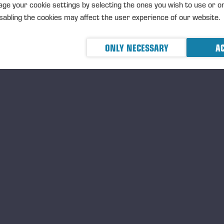
ge your cookie settings by selecting the ones you wish to use or o
ämna skogsstigar och i krävande terräng förbättras ergonomin
abling the cookies may affect the user experience of our website.
stemet effektivt dämpar alla påfrestningar som riktas mot hyt
ONLY NECESSARY
AC
NSSE Armrest och eArmrest
sterbara armstöd är en av Ponsses nya lösningar för förbät
n justeras efter skogsmaskinoperatörens mått och körstil, o
lastning som riktas mot nacke och axlar under arbetet. Efter
net behöver föraren inte justera armstöden igen i början av va
NSSE Armrest finns som standardutrustning för skördare 
mrest finns som tillval för alla skördare och skotare.
NSSE Active Crane nu även tillgängligt för C5- och C6-kra
NSSE Active Crane gör kranen ännu enklare att använda. Föra