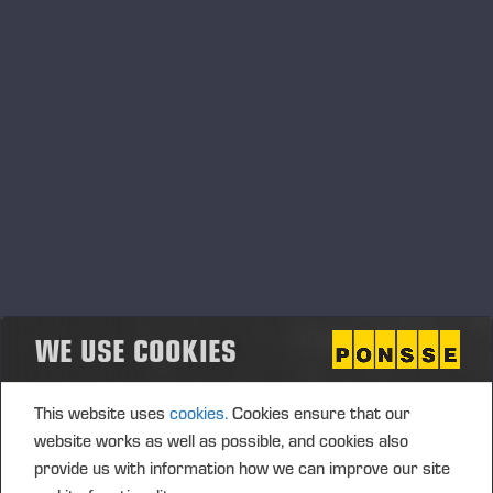
vilket har validerats med en inspektion. De flesta
budgetdelar har fått lätta skador under transport och
därför tagits bort från lagret eller monteringslinjen. De kan
också vara helt nya delar av högsta kvalitet för äldre
maskiner, som inte längre säljs som nya delar på grund av
låg efterfrågan. Budgetdelarnas funktion garanteras, men
de omfattas inte av vår vanliga reservdelsgaranti eller
returrätt. Tillgången varierar, så håll ett öga på vår ständigt
uppdaterade lista över budgetdelar.
WE USE COOKIES
This website uses
cookies.
Cookies ensure that our
website works as well as possible, and cookies also
provide us with information how we can improve our site