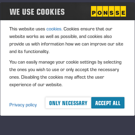
Service, o cliente deixa de se preocupar com
WE USE COOKIES
assuntos como: Gestão de equipe, treinamentos,
ferramentas e peças, por exemplo, e mantém o
foco apenas no seu negócio. Além disso, “quando a
This website uses
cookies.
Cookies ensure that our
Ponsse assume o contrato, até mesmo o valor de
website works as well as possible, and cookies also
serviços e peças de reposição é fixado, com isso o
provide us with information how we can improve our site
cliente fica seguro e livre das oscilações de
and its functionality.
orçamento do mercado”, apontou Carrilho.
You can easily manage your cookie settings by selecting
Da madeira em pé até o transporte das toras
the ones you wish to use or only accept the necessary
dentro da floresta, com segurança, eficiência e
ones. Disabling the cookies may affect the user
resultados mensurados, o cliente Full Service foca
experience of our website.
seus esforços na gestão do negócio, enquanto a
operacionalização da manutenção da colheita
ONLY NECESSARY
ACCEPT ALL
Privacy policy
florestal fica aos cuidados da Ponsse. Aumento da
produtividade, aumento da eficiência operacional e
menores riscos são alguns dos benefícios dessa
modalidade de contrato.