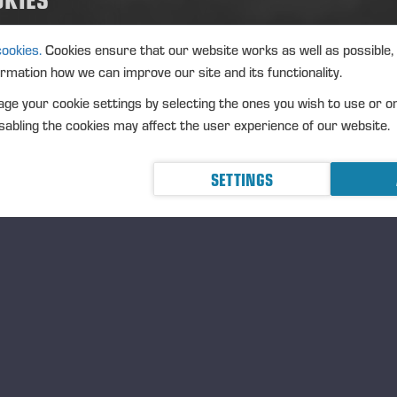
ÖRDARE
orpion
är gallringsmaskinen som är en favorit bland
cookies.
Cookies ensure that our website works as well as possible,
kinförarna. Sikt, komfort och ergonomi är på en unik nivå.
ormation how we can improve our site and its functionality.
ste testas!
ge your cookie settings by selecting the ones you wish to use or o
OTARE
abling the cookies may affect the user experience of our website.
w Elk och New Wisent
PONSSE Active Cabin
med
och
NSSE Seat
e-Armrest
med
höjer förarkomforten och är
onsammare för maskinföraren.
SETTINGS
 gallringsmaskiner med stor kapacitet, små utsläpp och låga
tnader.
a säljare och instruktörer finns på plats för att hjälpa er med
gor och testkörning.
bjuder på lunch och fika och vi ser fram emot att träffa er på
ren.
am Ponsse