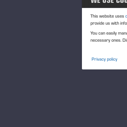
SK
Sc
This website uses
mas
provide us with inf
Må
You can easily mana
SK
necessary ones. Dis
Ne
PO
sk
Privacy policy
Små
kos
Vår
frå
Vi 
tou
Te