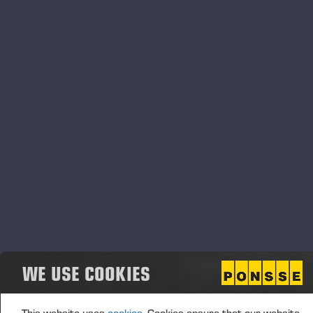
duração de seis meses. A expectativa é de que haja
grande absorção dos novos profissionais pelo
mercado local. “O setor florestal está crescendo
muito em nossa região e com isso a demanda por
profissionais especializados também”, relatou o
diretor do Senai de Lençóis Paulista, Laerte Padilha
Lozigia.
A Ponsse, marca finlandesa de máquinas de colheita
florestal, também participará da formação dos
novos alunos, por meio da palestra de abertura e
ainda com aulas em formato de
workshop
que serão
realizadas durante o curso. “Acreditamos na força
da educação para a evolução da comunidade em que
estamos inseridos. Esta é uma das ações que a
WE USE COOKIES
Ponsse deve gerar em 2022 para as cidades onde
temos unidades. Além disso, há a nossa demanda