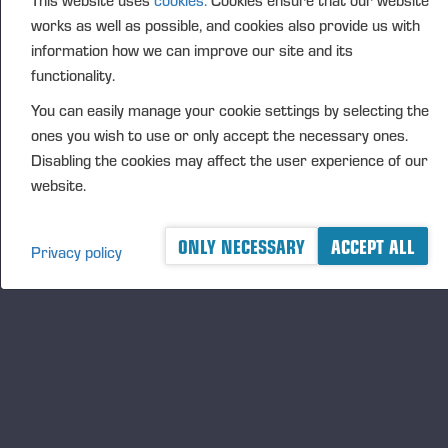
por esses profissionais e essa será uma
This website uses
cookies.
Cookies ensure that our website
oportunidade incrível para homens e mulheres de
works as well as possible, and cookies also provide us with
information how we can improve our site and its
toda a região”, relatou o gerente de Gente & Gestão
functionality.
da Ponsse, Leandro Santos.
You can easily manage your cookie settings by selecting the
Para obter mais informações, os interessados
ones you wish to use or only accept the necessary ones.
devem procurar a unidade do Senai de Lençóis
Disabling the cookies may affect the user experience of our
Paulista, na rua Aristeu Rodrigues Sampaio, 271,
website.
bairro Jardim das Nações, telefone
(14) 3269-
3969
. As inscrições são gratuitas, bem como as
mensalidades do curso.
ONLY NECESSARY
ACCEPT ALL
Privacy policy
Serviço
Curso gratuito de mecânico de máquinas florestais
Local: Senai de Lençóis Paulista
Inscrições até 20 de janeiro