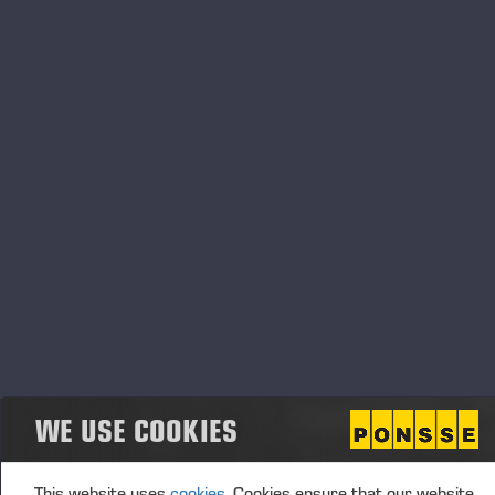
Os dados mencionados no primeiro parágrafo foram
apresentados em palestra no 19º Seminário de
Colheita e Transporte Florestal, realizado em agosto
deste ano, na cidade de Ribeirão Preto (SP). São
informações positivas e que colocam o forwarder
PONSSE Mammoth como um dos melhores para a
realidade brasileira de baldeio florestal, trazendo
mais eficiência energética.
"
Desde o início da operação, temos observado
diversos resultados positivos. O Mammoth
demonstrou maior produtividade (m³/h) em
comparação com outras máquinas nas mesmas
condições, apresentando uma eficiência energética
notável em termos de litros [de combustível] por
metro cúbico (l/m³) e um menor consumo de
WE USE COOKIES
combustível em litros por hora (l/h)", destacou a
analista de Inovação em Colheita da Suzano,
This website uses
cookies.
Cookies ensure that our website