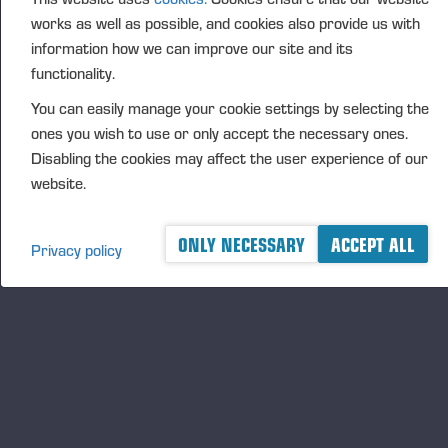
Andressa Rodrigues Rego.
works as well as possible, and cookies also provide us with
A robustez e tamanho do Ponsse Mammoth não
information how we can improve our site and its
interfere em nada a sua capacidade produtiva. Com
functionality.
capacidade para carregar 25 toneladas de madeira,
You can easily manage your cookie settings by selecting the
transmissão CVT, e capacidade de deslocar-se a
ones you wish to use or only accept the necessary ones.
velocidades superiores aos tradicionais forwarders
Disabling the cookies may affect the user experience of our
do mercado, faz desta máquina um diferencial
website.
produtivo para o mercado brasileiro.
"
Com base nos números operacionais que
ONLY NECESSARY
ACCEPT ALL
Privacy policy
observamos até o momento, consideramos o
Mammoth como um diferencial significativo para o
mercado brasileiro. Suas características e
desempenho superiores têm o potencial de elevar o
padrão da colheita florestal no Brasil, tornando-o
uma escolha vantajosa para nossas operações",
disse o Coordenador de Inovação em Colheita e
Desenvolvimento de Pessoas da Suzano, Valdinê