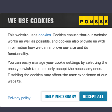
toiminnot.
WE USE COOKIES
Ponsse tiedotti 7.8.2023 solmineensa
jälleenmyyntisopimuksen yhdysvaltalaisen PacWest
Machineryn kanssa. Samalla yhtiöt ovat
This website uses
cookies.
Cookies ensure that our website
allekirjoittaneet kauppakirjan, jonka mukaisesti
works as well as possible, and cookies also provide us with
Ponsse myy PacWestille Coburgissa, Oregonissa
information how we can improve our site and its
sijaitsevat huoltopalvelutoimintonsa. PackWest tulee
functionality.
jatkossa vastaamaan PONSSE-metsäkoneiden
You can easily manage your cookie settings by selecting the
myynnistä ja huollosta Oregonin, Washingtonin ja
ones you wish to use or only accept the necessary ones.
Idahon osavaltioissa Yhdysvaltojen länsirannikolla.
Disabling the cookies may affect the user experience of our
Yhtiöt eivät julkaise kaupan hintaa, eikä
website.
kauppahinnalla ole merkitystä Ponssen
arvonmäärityksen tai tuloksen kannalta.
ONLY NECESSARY
ACCEPT ALL
Privacy policy
TUOTEKEHITYS JA INVESTOINNIT