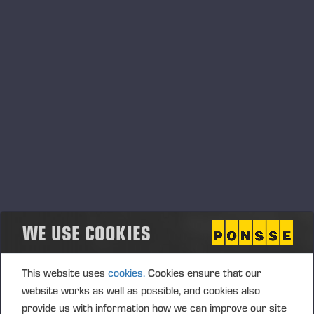
broad range of forest machinery and forestry skills and, as
well as sustainable development.
WE USE COOKIES
04.03.2026
Ponsse lance le système d’information Opti
5G de nouvelle génération pour les
This website uses
cookies.
Cookies ensure that our
machines sur chenilles
website works as well as possible, and cookies also
provide us with information how we can improve our site
Ponsse développe continuellement des solutions qui