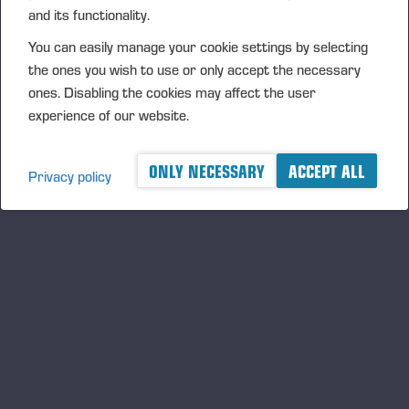
améliorent le travail des opérateurs de machines forestières
and its functionality.
et présente désormais le système d’information Opti 5G de
You can easily manage your cookie settings by selecting
nouvelle génération également pour les machines sur
the ones you wish to use or only accept the necessary
chenilles. Le système est spécialement conçu pour renforcer
ones. Disabling the cookies may affect the user
la productivité, la facilité d’utilisation et la gestion des données
experience of our website.
dans des conditions exigeantes.
ONLY NECESSARY
ACCEPT ALL
Privacy policy
04.03.2026
Ponsse lance le système d’information Opti