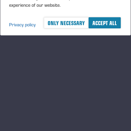
experience of our website.
ONLY NECESSARY
ACCEPT ALL
Privacy policy
A logger's best friend
Gardez un œil sur l'actualité de Ponsse
S'INSCRIRE