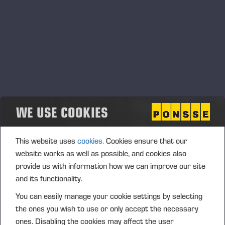
UN SERVICE CLIENT TOUJOURS À
PROXIMITÉ
WE USE COOKIES
Cette proximité et notre réactivité élevée sont essentielles à
une intervention rapide sur les machines. Les besoins
d'entretien peuvent parfois survenir soudainement. Nos
This website uses
cookies.
Cookies ensure that our
équipes expertes et notre logistique de pièces détachées
website works as well as possible, and cookies also
hautement réfléchie révèlent alors tout leur potentiel. Nos
provide us with information how we can improve our site
professionnels apportent un service de qualité, à la fois
and its functionality.
dans les centres de maintenance et sur les chantiers, vous
You can easily manage your cookie settings by selecting
garantissant une immobilisation des machines réduite à son
the ones you wish to use or only accept the necessary
strict minimum. Notre mission est de vous restituer des
ones. Disabling the cookies may affect the user
machines productives aussi rapidement que possible.