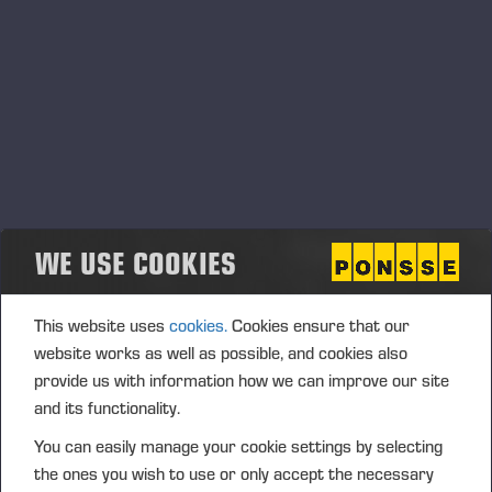
Nous apprécions les commentaires de nos collaborateurs et
de nos clients
Nous agissons en faisant de la sécurité une priorité
Nous traitons chacun dans un esprit de respect et
d’inclusion
Nous participons et soutenons la réussite de chacun
Nous savons aider et demander de l’aide
NOUS TRAVAILLONS POUR NOS CLIENTS
WE USE COOKIES
Nous connaissons nos clients et leurs activités
Nous mesurons l’impact de notre travail sur nos clients
This website uses
cookies.
Cookies ensure that our
Nous assumons nos décisions et nous comprenons leurs
website works as well as possible, and cookies also
implications
provide us with information how we can improve our site
Nous faisons de notre mieux au quotidien
and its functionality.
NOUS SOMMES HONNÊTES
You can easily manage your cookie settings by selecting
Nous tenons nos promesses
the ones you wish to use or only accept the necessary