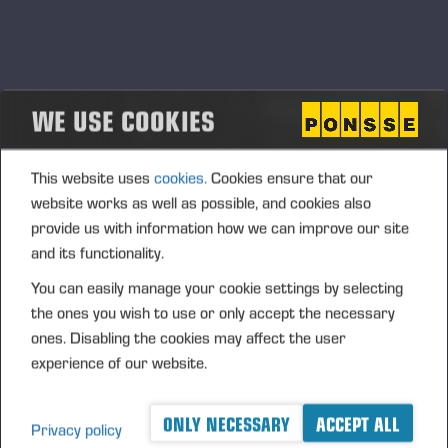
систематически вкладываться в развитие этой сферы.
Важной частью деятельности Ponsse Academy является
развитие профессиональных навыков сотрудников
WE USE COOKIES
Ponsse и партнеров. Так мы можем быть уверены, что
помощь, оказываемая нашим клиентам, будет
профессиональной.
This website uses
cookies.
Cookies ensure that our
Важным аспектом деятельности Ponsse Academy
website works as well as possible, and cookies also
является взаимовыгодные сотрудничество с
provide us with information how we can improve our site
образовательными учреждениями, список которых
and its functionality.
постоянно расширяется.
You can easily manage your cookie settings by selecting
the ones you wish to use or only accept the necessary
ones. Disabling the cookies may affect the user
Контактная информация для Ponsse Россия:
experience of our website.
Николай Чернуцкий
Николай Филонов
ONLY NECESSARY
ACCEPT ALL
Privacy policy
​​​​​​Руководитель по
Главный инструктор