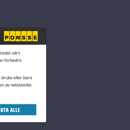
stedet vårt
an forbedre
UR
 bruke eller bare
en av nettstedet
DTA ALLE