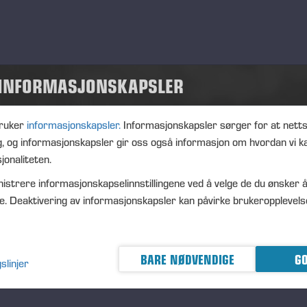
strument type: SHARE
IN: FI0009005078
ture of the transaction: ACQUISITION
 INFORMASJONSKAPSLER
nsaction details
): Volume: 3357 Unit price: 29.7876 EUR
ruker
informasjonskapsler.
Informasjonskapsler sørger for at nett
g, og informasjonskapsler gir oss også informasjon om hvordan vi k
gregated transactions
jonaliteten.
): Volume: 3357 Volume weighted average price: 29.7876 E
istrere informasjonskapselinnstillingene ved å velge de du ønsker å
eremä June 4th, 2025
e. Deaktivering av informasjonskapsler kan påvirke brukeropplevels
NSSE OYJ
RTHER INFORMATION
BARE NØDVENDIGE
GO
O Petri Härkönen, tel. +358 50 409 8362
slinjer
STRIBUTION
SDAQ Helsinki Ltd