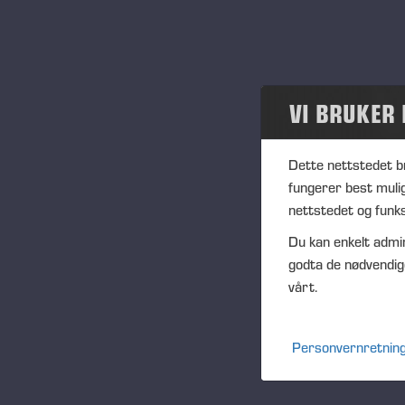
Samfunn
In
IS
Ponsse Collection
Na
VI BRUKER
Dealers wanted
Tra
(1
Dette nettstedet b
fungerer best muli
Ag
nettstedet og funks
(1
Du kan enkelt admin
Vi
godta de nødvendig
PO
vårt.
FU
CF
Personvernretning
DI
NA