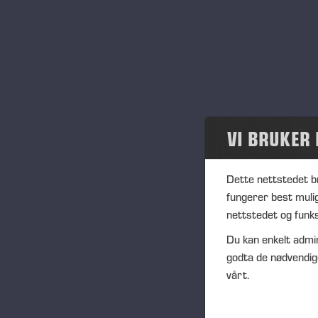
Nyheter og utgivelser
Publikasjoner
PONSSE News
Brosjyrer
VI BRUKER
Ponsse Studio
Dette nettstedet b
For media
fungerer best muli
nettstedet og funks
Logoer
Du kan enkelt admin
godta de nødvendig
Prosjekter
vårt.
Arrangementer