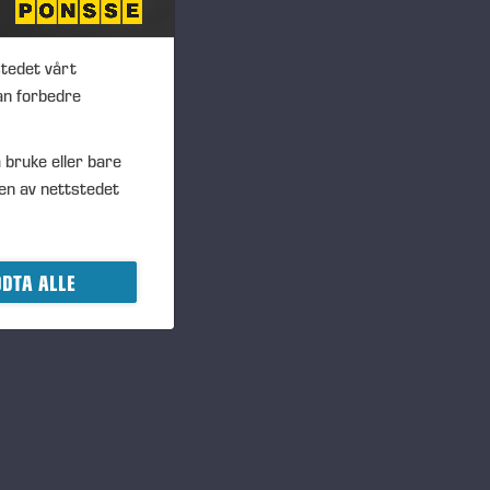
stedet vårt
an forbedre
 bruke eller bare
en av nettstedet
DTA ALLE