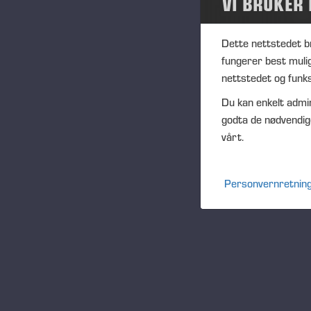
VI BRUKER
(1
Dette nettstedet b
fungerer best muli
Vi
nettstedet og funks
Du kan enkelt admin
godta de nødvendig
PO
vårt.
Personvernretning
FU
CF
DI
NA