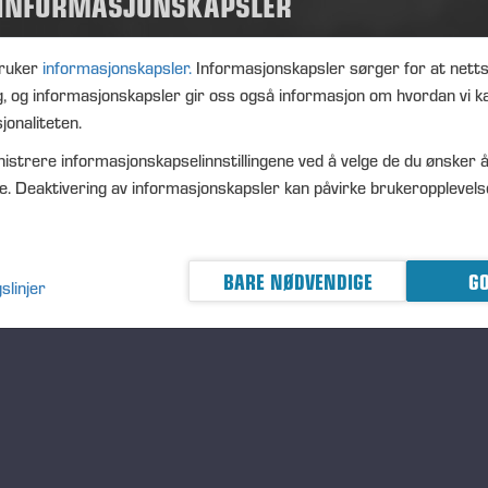
 INFORMASJONSKAPSLER
): Volume: 218 Volume weighted average price: 0.00 EUR
ruker
informasjonskapsler.
Informasjonskapsler sørger for at nett
g, og informasjonskapsler gir oss også informasjon om hvordan vi k
eremä October 25, 2024
jonaliteten.
istrere informasjonskapselinnstillingene ved å velge de du ønsker å
e. Deaktivering av informasjonskapsler kan påvirke brukeropplevels
NSSE OYJ
BARE NØDVENDIGE
GO
slinjer
RTHER INFORMATION
O Petri Härkönen, tel. +358 50
409 8362
STRIBUTION
SDAQ Helsinki Ltd