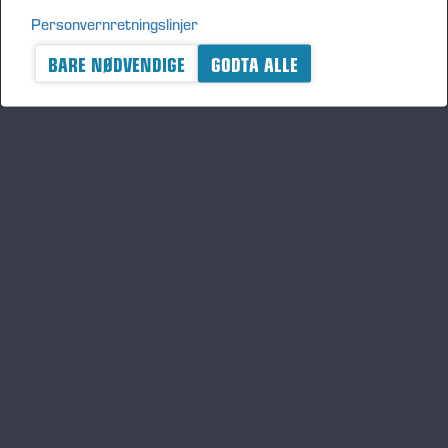
Personvernretningslinjer
BARE NØDVENDIGE
GODTA ALLE
A logger's best friend
Hold deg oppdatert om Ponsse
ABONNER
Følg oss