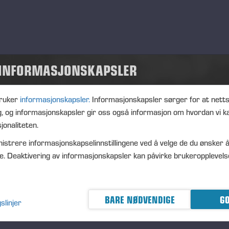
nt type
ation
nsuu, Finland
cription
 INFORMASJONSKAPSLER
VA 2023 Metsänäyttely järjestetään 8.-9.9.2023 Joensuun
lurinteellä. Pääsymaksuton koko perheen tapahtuma.
ruker
informasjonskapsler.
Informasjonskapsler sørger for at nett
vetuloa Ponssen osastolle nro.359 jossa esillä metsäkoneita
g, og informasjonskapsler gir oss også informasjon om hvordan vi k
ä mahdollista kokeilla metsäkonesimulaattoria. Myynnissä
jonaliteten.
dukkaita Ponsse Collection tuotteita!
istrere informasjonskapselinnstillingene ved å velge de du ønsker å
e. Deaktivering av informasjonskapsler kan påvirke brukeropplevels
elt
BARE NØDVENDIGE
GO
slinjer
sert 13.01.23