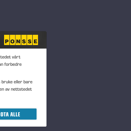
stedet vårt
an forbedre
 bruke eller bare
en av nettstedet
DTA ALLE