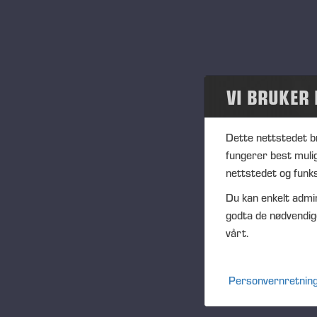
Prosjekter
Eve
Arrangementer
Loc
Joe
Tidligere hendelser
Des
VI BRUKER
SIL
Samfunn
Lau
Dette nettstedet b
Ter
Ponsse Collection
fungerer best muli
sek
nettstedet og funks
laa
Dealers wanted
Du kan enkelt admin
godta de nødvendig
vårt.
D
Personvernretning
Publi