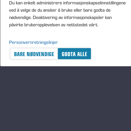
Du kan enkelt administrere informasjonskapselinnstillingene
ved å velge de du ønsker å bruke eller bare godta de
nødvendige. Deaktivering av informasjonskapsler kan
påvirke brukeropplevelsen av nettstedet vårt.
Publisert 23.10.23
Personvernretningslinjer
BARE NØDVENDIGE
GODTA ALLE
A logger's best friend