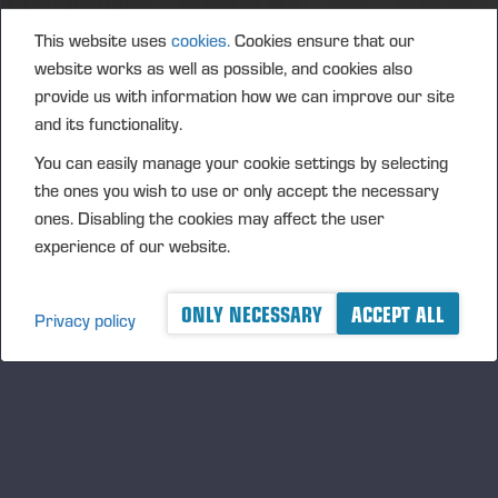
This website uses
cookies.
Cookies ensure that our
Konehuolto P.Kula Oy 20 vuotta - Synttärit ja markkinapäivä
website works as well as possible, and cookies also
02.06.2023
Piimätie 1192, 21820 Kumila
provide us with information how we can improve our site
MARKET DAY
and its functionality.
You can easily manage your cookie settings by selecting
Avril, 2023
the ones you wish to use or only accept the necessary
ones. Disabling the cookies may affect the user
Markkinapäivä Mikkelin huoltopalvelukeskuksella
experience of our website.
28.04.2023
Katajalahdentie 8, 50180 Mikkeli
MARKET DAY
ONLY NECESSARY
ACCEPT ALL
Privacy policy
Mars, 2023
Seinäjoen konepäivät
10.03.2023
Seinäjoki, Finland
MARKET DAY