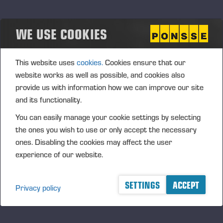
desarrollo de las máquinas forestales PONSSE. Nuestros
objetivos estratégicos de responsabilidad son:
WE USE COOKIES
• Mejoramos el bienestar de nuestra gente Ponsse es una
comunidad laboral igualitaria y no discriminatoria, en la que
todos pueden trabajar de forma segura. Nos apreciamos
This website uses
cookies.
Cookies ensure that our
unos a otros y nos cuidamos bien unos a otros, a nuestros
website works as well as possible, and cookies also
clientes y a nuestra red. Nuestras máquinas son seguras y
provide us with information how we can improve our site
ergonómicas para sus usuarios.
and its functionality.
• Innovamos en soluciones sostenibles y respetuosas con la
You can easily manage your cookie settings by selecting
naturaleza Nuestras soluciones de productos y servicios
the ones you wish to use or only accept the necessary
permiten una silvicultura sostenible. Asumimos la
ones. Disabling the cookies may affect the user
responsabilidad del ciclo de vida de la máquina y lo
experience of our website.
ampliamos a través de excelentes servicios de
mantenimiento. Desarrollamos soluciones que promueven la
SETTINGS
ACCEPT
economía circular y reducen los impactos ambientales de
Privacy policy
las máquinas.
• Desarrollamos nuestras operaciones respetando la