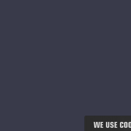
pre
La fábrica
por
div
The cut-to-length method
man
eco
Historia
las
Sistema de Gestión de la
En 
Calidad
req
ope
Whistleblowing
agr
ins
Política de cookies
pro
Investors
Medios
WE USE CO
Projects