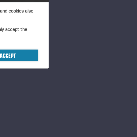
 and cookies also
nly accept the
ACCEPT
O DE CORTE A
A