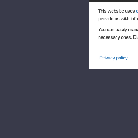
This website uses
Eventos
provide us with inf
Community
You can easily mana
necessary ones. Dis
Ponsse Collection
Privacy policy
Dealers wanted