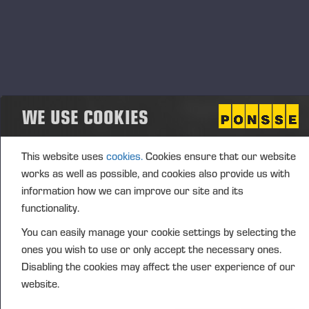
grasa fría desde un recipiente externo hasta el
depósito de grasa del cabezal procesador. El
cartucho es rápido y fácil de sustituir. Los cartuchos
son fáciles de transportar y se pueden guardar en el
Toni Rajaniemi,
vehículo o en la cabina", afirma
gerente de proyectos de Ponsse.
WE USE COOKIES
El sistema de lubricación puede contener dos
cartuchos enroscables de 400 gramos, que duran
This website uses
cookies.
Cookies ensure that our website
aproximadamente entre 8 y 16 horas, dependiendo
works as well as possible, and cookies also provide us with
de la cantidad de troceo y de la configuración de
information how we can improve our site and its
dosificación. La configuración de dosificación puede
functionality.
ajustarse desde el sistema de información Opti 5G
You can easily manage your cookie settings by selecting the
en función de la situación y las necesidades.
ones you wish to use or only accept the necessary ones.
El sistema de información avisa al operador cuando
Disabling the cookies may affect the user experience of our
ha llegado el momento de cambiar el cartucho. El
website.
cartucho de grasa se cambia rápidamente, por lo