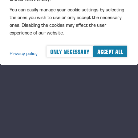
You can easily manage your cookie settings by selecting
the ones you wish to use or only accept the necessary
ones. Disabling the cookies may affect the user
experience of our website.
ONLY NECESSARY
ACCEPT ALL
Ponsse lança o sistema de informação Opti
Privacy policy
5G de próxima geração para máquinas de
esteira
A Ponsse desenvolve continuamente soluções que melhoram
o trabalho dos operadores de máquinas florestais e agora
apresenta o sistema de informação Opti 5G de nova geração
também para máquinas de esteira. O sistema foi
especialmente projetado para aumentar a produtividade,
facilitar o uso e melhorar o gerenciamento de dados em
condições desafiadoras.