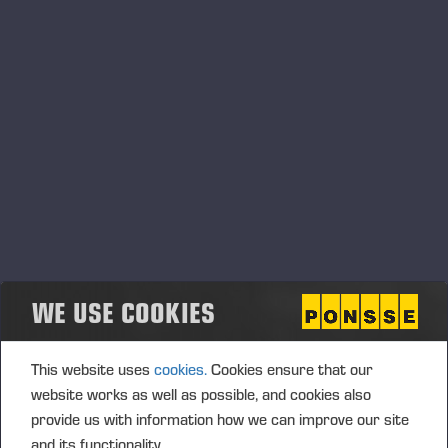
Einari Vidgén Foundation Awards Forestry
Professionals
The foundation bearing the name of Einari Vidgrén, the
founder of Ponsse Plc, rewards distinguished forestry
professionals for the 21st time. The Foundation is looking for
responsible harvesting professionals, whose work focuses on
WE USE COOKIES
broad range of forest machinery and forestry skills and, as
well as sustainable development.
This website uses
cookies.
Cookies ensure that our
website works as well as possible, and cookies also
provide us with information how we can improve our site
and its functionality.